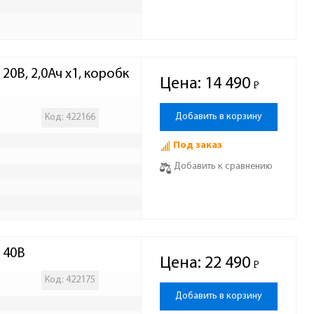
0В, 2,0Ач x1, коробк
Цена:
14 490
Р
-
Добавить в корзину
Код: 422166
Под заказ
Добавить к сравнению
 40В
Цена:
22 490
Р
-
Код: 422175
Добавить в корзину