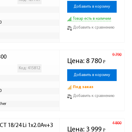
Добавить в корзину
Товар есть в наличии
0
Добавить к сравнению
9 790
300
Цена:
8 780
Р
-
Код: 415812
Добавить в корзину
Под заказ
0
Добавить к сравнению
cher
4 800
CT 18/24 Li 1х2.0Ач+З
Цена:
3 999
Р
-