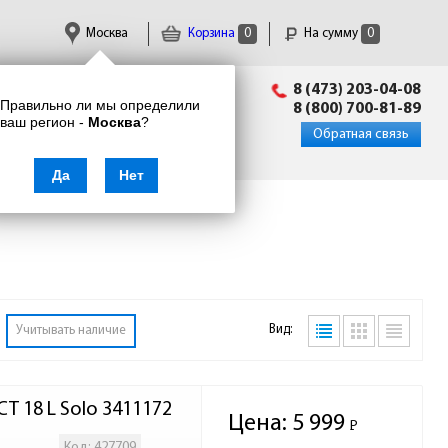
Москва
Корзина
0
На сумму
0
Пн-Пт: 09:00 - 18:00
8 (473) 203-04-08
Правильно ли мы определили
info@enkor24.ru
8 (800) 700-81-89
ваш регион -
Москва
?
Вход
|
Регистрация
Обратная связь
Да
Нет
Вид:
Учитывать наличие
CT 18 L Solo 3411172
Цена:
5 999
Р
-
Код: 427709