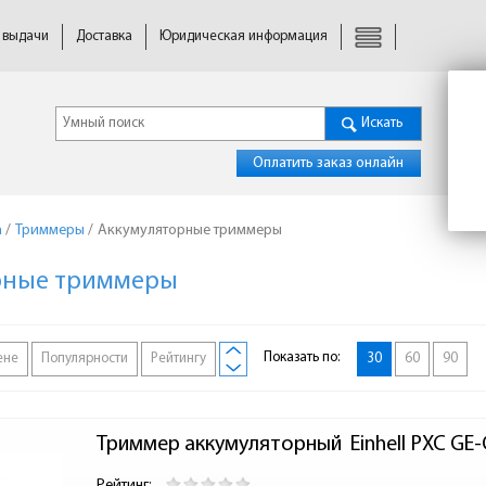
 выдачи
Доставка
Юридическая информация
Искать
Оплатить заказ онлайн
а
/
Триммеры
/
Аккумуляторные триммеры
рные триммеры
Показать по:
ене
Популярности
Рейтингу
30
60
90
Триммер аккумуляторный  Einhell PXC GE-
Рейтинг: