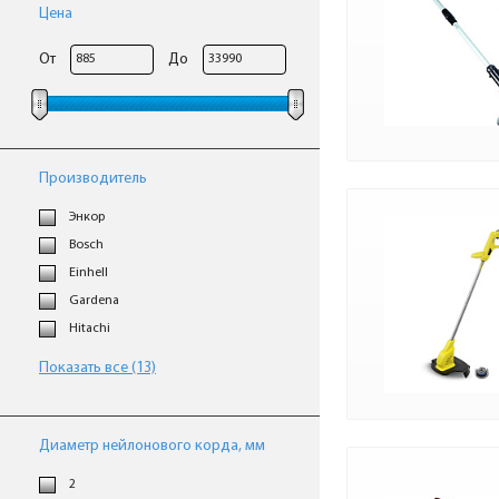
Цена
От
До
Производитель
Энкор
Bosch
Einhell
Gardena
Hitachi
Показать все (13)
Диаметр нейлонового корда, мм
2