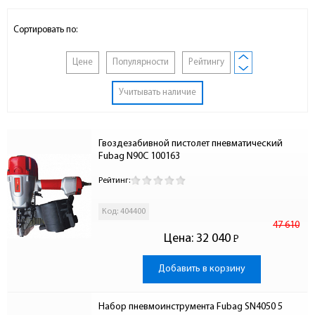
Сортировать по:
Цене
Популярности
Рейтингу
Учитывать наличие
Гвоздезабивной пистолет пневматический 
Fubag N90C 100163
Рейтинг:
Код: 404400
47 610
Цена:
32 040
Р
-
Добавить в корзину
Набор пневмоинструмента Fubag SN4050 5 