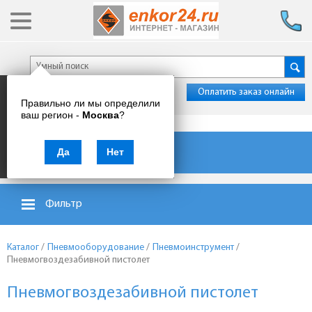
Оплатить заказ онлайн
Правильно ли мы определили
ваш регион -
Москва
?
Каталог товаров
Да
Нет
Фильтр
Каталог
/
Пневмооборудование
/
Пневмоинструмент
/
Пневмогвоздезабивной пистолет
Пневмогвоздезабивной пистолет