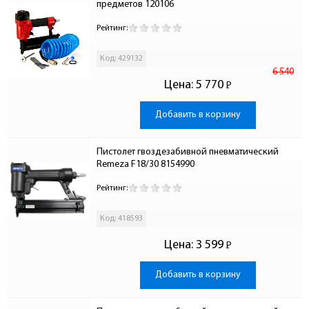
предметов 120106
Рейтинг:
Код: 429132
6 540
Цена:
5 770
Р
-
Добавить в корзину
Пистолет гвоздезабивной пневматический 
Remeza F18/30 8154990
Рейтинг:
Код: 418593
Цена:
3 599
Р
-
Добавить в корзину