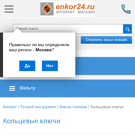
Оплатить заказ онлайн
Правильно ли мы определили
ваш регион -
Москва
?
Каталог товаров
Да
Нет
Фильтр
Каталог
/
Ручной инструмент
/
Ключи гаечные
/
Кольцевые ключи
Кольцевые ключи