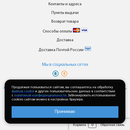
Контакты и адреса
Пункты выдачи
Возврат товара
Способы оплаты
Доставка
Доставка Почтой России
Мы в cоциальных сетях
Вы принимаете условия
политики в отношении обработки
персональных данных
Продолжая пользоваться сайтом, вы соглашаетесь на обработку
и
пользовательского соглашения
каждый раз,
файлов cookie
и других пользовательских данных в соответствии
когда оставляете свои данные в любой форме обратной связи на
с
политикой конфиденциальности.
Заблокировать использование
сайте enkor24.ru
cookies сайтом можно в настройках браузера.
Принимаю
0
Корзина
Обратная связь