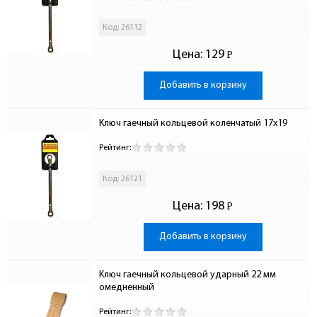
Код: 26112
Цена:
129
Р
-
Добавить в корзину
Ключ гаечный кольцевой коленчатый 17х19
Рейтинг:
Код: 26121
Цена:
198
Р
-
Добавить в корзину
Ключ гаечный кольцевой ударный 22 мм 
омедненный
Рейтинг: