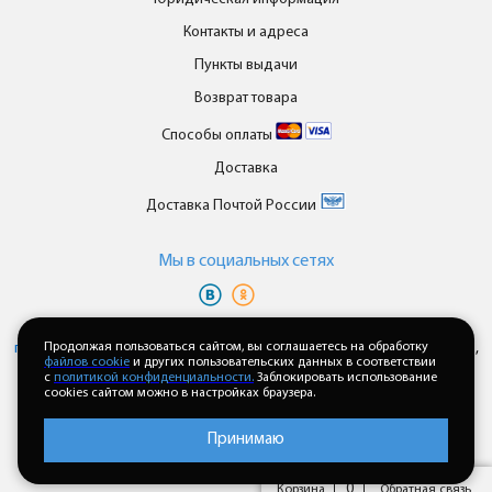
Контакты и адреса
Пункты выдачи
Возврат товара
Способы оплаты
Доставка
Доставка Почтой России
Мы в cоциальных сетях
Вы принимаете условия
политики в отношении обработки
персональных данных
Продолжая пользоваться сайтом, вы соглашаетесь на обработку
и
пользовательского соглашения
каждый раз,
файлов cookie
и других пользовательских данных в соответствии
когда оставляете свои данные в любой форме обратной связи на
с
политикой конфиденциальности.
Заблокировать использование
сайте enkor24.ru
cookies сайтом можно в настройках браузера.
Принимаю
0
Корзина
Обратная связь