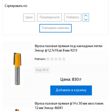
Сортировать по:
Цене
Популярности
Рейтингу
Учитывать наличие
Фреза пазовая прямая под накладные петли 
Энкор ф12,7х19,хв 8 мм 9213
Рейтинг:
Код: 9213
Цена:
830
Р
-
Добавить в корзину
Фреза пазовая прямая ф14 x 30 мм хвостовик 
12 мм Энкор 46041