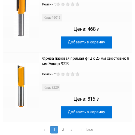
Рейтинг:
Код: 46013
Цена:
468
Р
-
Добавить в корзину
Фреза пазовая прямая ф12 x 25 мм хвостовик 8 
мм Энкор 9229
Рейтинг:
Код: 9229
Цена:
815
Р
-
Добавить в корзину
←
1
2
3
→
Все