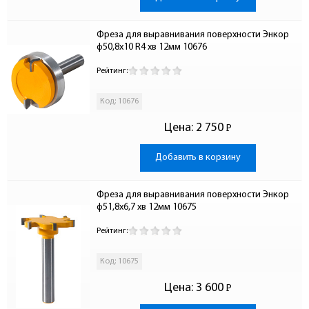
Фреза для выравнивания поверхности Энкор 
ф50,8х10 R4 хв 12мм 10676
Рейтинг:
Код: 10676
Цена:
2 750
Р
-
Добавить в корзину
Фреза для выравнивания поверхности Энкор 
ф51,8х6,7 хв 12мм 10675
Рейтинг:
Код: 10675
Цена:
3 600
Р
-