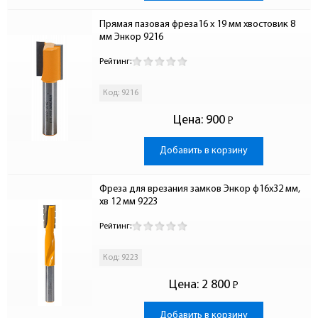
Прямая пазовая фреза16 x 19 мм хвостовик 8 
мм Энкор 9216
Рейтинг:
Код: 9216
Цена:
900
Р
-
Добавить в корзину
Фреза для врезания замков Энкор ф16x32 мм, 
хв 12 мм 9223
Рейтинг:
Код: 9223
Цена:
2 800
Р
-
Добавить в корзину