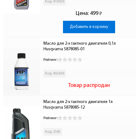
Код: 416920
Цена:
499
Р
-
Добавить в корзину
Масло для 2-х тактного двигателя 0,1л 
Husqvarna 5878085-01
Рейтинг:
Код: 402669
Товар распродан
Масло для 2-х тактного двигателя 1л 
Husqvarna 5878085-12
Рейтинг:
Код: 2585