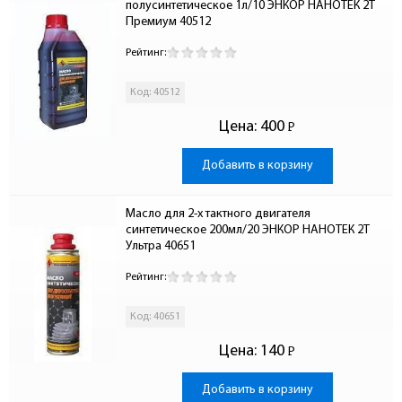
полусинтетическое 1л/10 ЭНКОР НАНОТЕК 2Т 
Премиум 40512
Рейтинг:
Код: 40512
Цена:
400
Р
-
Добавить в корзину
Масло для 2-х тактного двигателя 
синтетическое 200мл/20 ЭНКОР НАНОТЕК 2Т 
Ультра 40651
Рейтинг:
Код: 40651
Цена:
140
Р
-
Добавить в корзину