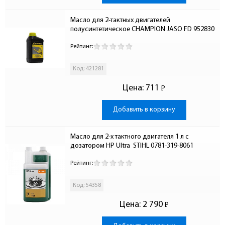
Масло для 2-тактных двигателей 
полусинтетическое CHAMPION JASO FD 952830
Рейтинг:
Код: 421281
Цена:
711
Р
-
Добавить в корзину
Масло для 2-х тактного двигателя 1 л с 
дозатором HP Ultra  STIHL 0781-319-8061
Рейтинг:
Код: 54358
Цена:
2 790
Р
-