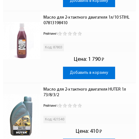
Добавить в корзину
Масло для 2-х тактного двигателя 1л/10 STIHL 
07813198410
Рейтинг:
Код: 87803
Цена:
1 790
Р
-
Добавить в корзину
Масло для 2-х тактного двигателя HUTER 1л 
73/8/3/2
Рейтинг:
Код: 421540
Цена:
410
Р
-