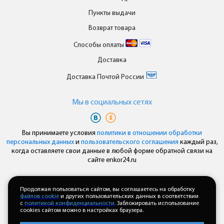
Пункты выдачи
Возврат товара
Способы оплаты
Доставка
Доставка Почтой России
Мы в cоциальных сетях
Вы принимаете условия
политики в отношении обработки
персональных данных
и
пользовательского соглашения
каждый раз,
когда оставляете свои данные в любой форме обратной связи на
сайте enkor24.ru
Мобильный сайт сделан в
Продолжая пользоваться сайтом, вы соглашаетесь на обработку
файлов cookie
и других пользовательских данных в соответствии
с
политикой конфиденциальности.
Заблокировать использование
cookies сайтом можно в настройках браузера.
Полная версия сайта