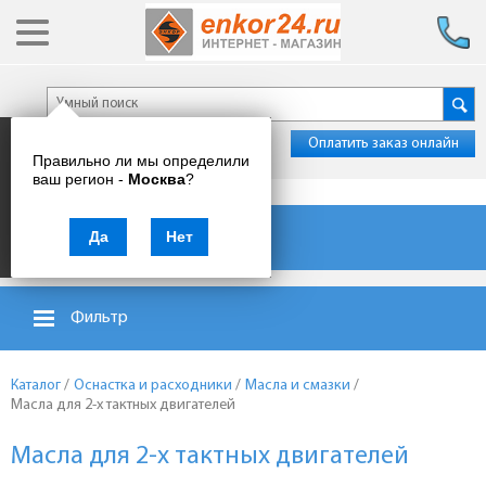
Оплатить заказ онлайн
Правильно ли мы определили
ваш регион -
Москва
?
Каталог товаров
Да
Нет
Фильтр
Каталог
/
Оснастка и расходники
/
Масла и смазки
/
Масла для 2-х тактных двигателей
Масла для 2-х тактных двигателей