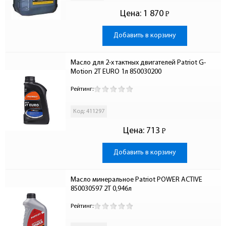
Цена:
1 870
Р
-
Добавить в корзину
Масло для 2-х тактных двигателей Patriot G-
Motion 2T EURO 1л 850030200
Рейтинг:
Код: 411297
Цена:
713
Р
-
Добавить в корзину
Масло минеральное Patriot POWER ACTIVE 
850030597 2T 0,946л
Рейтинг: