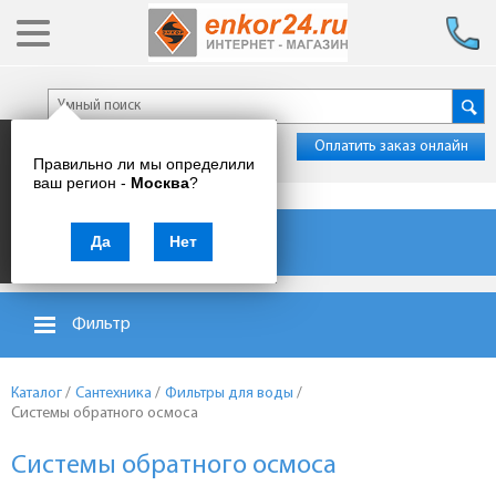
Оплатить заказ онлайн
Правильно ли мы определили
ваш регион -
Москва
?
Каталог товаров
Да
Нет
Фильтр
Каталог
/
Сантехника
/
Фильтры для воды
/
Системы обратного осмоса
Системы обратного осмоса