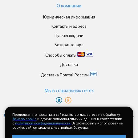
О компании
Юридическая информация
Контакты и адреса
Пункты выдачи
Возврат товара
Способы оплаты
Доставка
Доставка Почтой России
Мы в cоциальных сетях
Вы принимаете условия
политики в отношении обработки
персональных данных
Продолжая пользоваться сайтом, вы соглашаетесь на обработку
и
пользовательского соглашения
каждый раз,
файлов cookie
и других пользовательских данных в соответствии
когда оставляете свои данные в любой форме обратной связи на
с
политикой конфиденциальности.
Заблокировать использование
сайте enkor24.ru
cookies сайтом можно в настройках браузера.