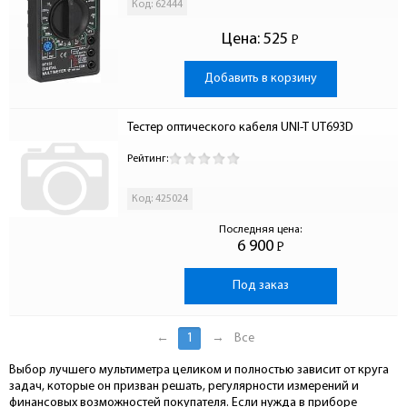
Код: 62444
Цена:
525
Р
-
Добавить в корзину
Тестер оптического кабеля UNI-T UT693D
Рейтинг:
Код: 425024
Последняя цена:
6 900
Р
-
Под заказ
←
1
→
Все
Выбор лучшего мультиметра целиком и полностью зависит от круга
задач, которые он призван решать, регулярности измерений и
финансовых возможностей покупателя. Если нужда в приборе