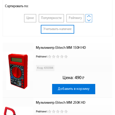
Сортировать по:
Цене
Популярности
Рейтингу
Учитывать наличие
Мультиметр Elitech ММ 150Н HD
Рейтинг:
Код: 430384
Цена:
490
Р
-
Добавить в корзину
Мультиметр Elitech ММ 250К HD
Рейтинг: