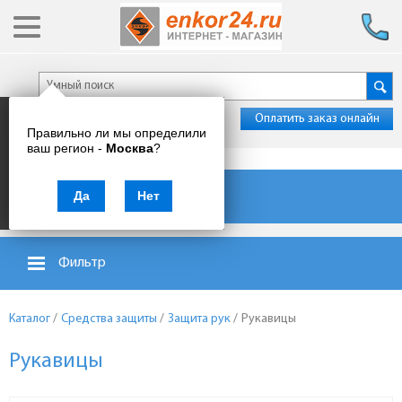
Оплатить заказ онлайн
Правильно ли мы определили
ваш регион -
Москва
?
Каталог товаров
Да
Нет
Фильтр
Каталог
/
Средства защиты
/
Защита рук
/
Рукавицы
Рукавицы