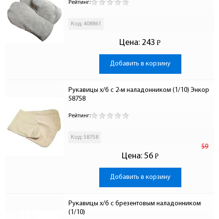
Рейтинг:
Код: 408861
Цена:
243
Р
-
Добавить в корзину
Рукавицы х/б с 2-м наладонником (1/10) Энкор 
58758
Рейтинг:
Код: 58758
59
Цена:
56
Р
-
Добавить в корзину
Рукавицы х/б с брезентовым наладонником 
(1/10)