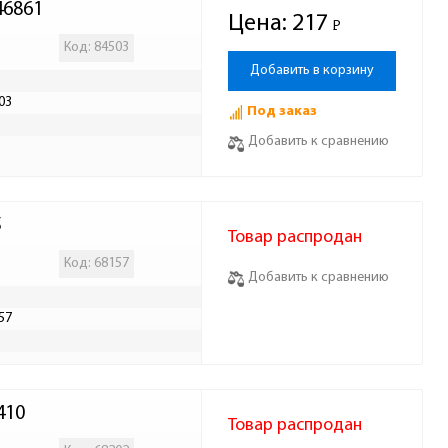
46861
Цена:
217
Р
-
Код: 84503
Добавить в корзину
03
Под заказ
Р
Добавить к сравнению
5
Товар распродан
Код: 68157
Добавить к сравнению
57
Р
410
Товар распродан