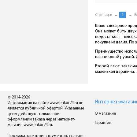
Страницы:
←
1
→
В
Шило слесарное пред
Она может быть двух
недостатков – высок
покупке изделия. По 
Преимущество использ
пластиковой ручкой. 
Второй плюс заключа
маленькая царапина. 
© 2014-2026
Интернет-магази
Информация на сайте www.enkor24.ru не
является публичной офертой. Указанные
О магазине
цены действуют только при
оформлении заказа через интернет-
Гарантия
магазин www.enkor24.ru.
Продажа электроинструментов, станков,