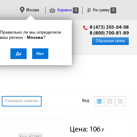
Москва
Корзина
0
На сумму
0
Пн-Пт: 09:00 - 18:00
8 (473) 203-04-08
Правильно ли мы определили
info@enkor24.ru
8 (800) 700-81-89
ваш регион -
Москва
?
Вход
|
Регистрация
Обратная связь
Да
Нет
Вид:
Учитывать наличие
Цена:
106
Р
-
Код: 411481