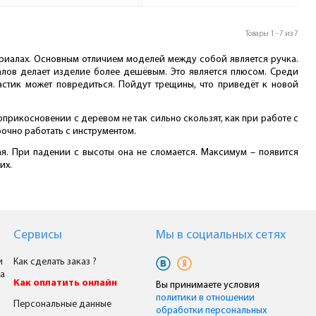
Товары 1 - 7 из 7
риалах. Основным отличием моделей между собой является ручка.
алов делает изделие более дешёвым. Это является плюсом. Среди
астик может повредиться. Пойдут трещины, что приведёт к новой
рикосновении с деревом не так сильно скользят, как при работе с
рочно работать с инструментом.
ая. При падении с высоты она не сломается. Максимум – появится
их.
Сервисы
Мы в cоциальных сетях
и
Как сделать заказ ?
а
Как оплатить онлайн
Вы принимаете условия
политики в отношении
Персональные данные
обработки персональных