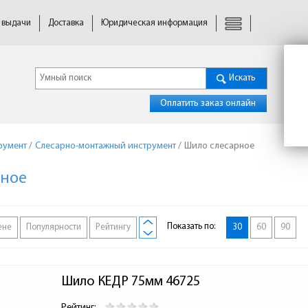
 выдачи
Доставка
Юридическая информация
Искать
Оплатить заказ онлайн
румент
/
Слесарно-монтажный инструмент
/
Шило слесарное
рное
Показать по:
ене
Популярности
Рейтингу
30
60
90
Шило КЕДР 75мм 46725
Рейтинг: