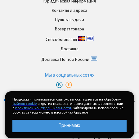
Юридическая информация
Контакты и адреса
Пункты выдачи
Возврат товара
Способы оплаты
Доставка
Доставка Почтой России
Мы в cоциальных сетях
Вы принимаете условия
политики в отношении обработки
персональных данных
Продолжая пользоваться сайтом, вы соглашаетесь на обработку
и
пользовательского соглашения
каждый раз,
файлов cookie
и других пользовательских данных в соответствии
когда оставляете свои данные в любой форме обратной связи на
с
политикой конфиденциальности.
Заблокировать использование
сайте enkor24.ru
cookies сайтом можно в настройках браузера.
Принимаю