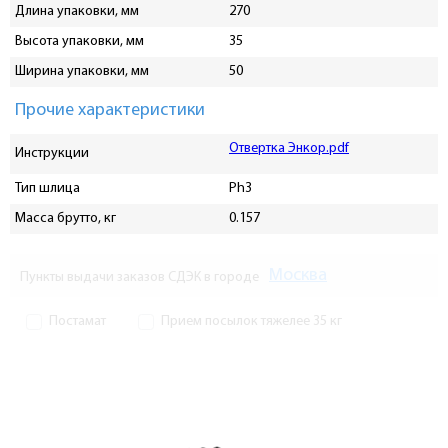
Длина упаковки, мм
270
Высота упаковки, мм
35
Ширина упаковки, мм
50
Прочие характеристики
Отвертка Энкор.pdf
Инструкции
Тип шлица
Ph3
Масса брутто, кг
0.157
Москва
Пункты выдачи заказов СДЭК в городе
Постамат
Прием посылок тяжелее 35 кг