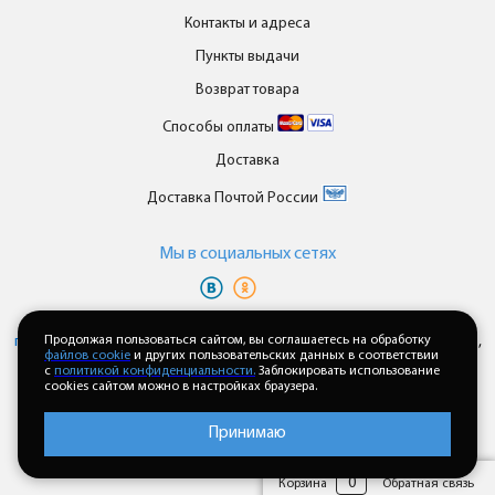
Контакты и адреса
Пункты выдачи
Возврат товара
Способы оплаты
Доставка
Доставка Почтой России
Мы в cоциальных сетях
Вы принимаете условия
политики в отношении обработки
персональных данных
Продолжая пользоваться сайтом, вы соглашаетесь на обработку
и
пользовательского соглашения
каждый раз,
файлов cookie
и других пользовательских данных в соответствии
когда оставляете свои данные в любой форме обратной связи на
с
политикой конфиденциальности.
Заблокировать использование
сайте enkor24.ru
cookies сайтом можно в настройках браузера.
Принимаю
0
Корзина
Обратная связь