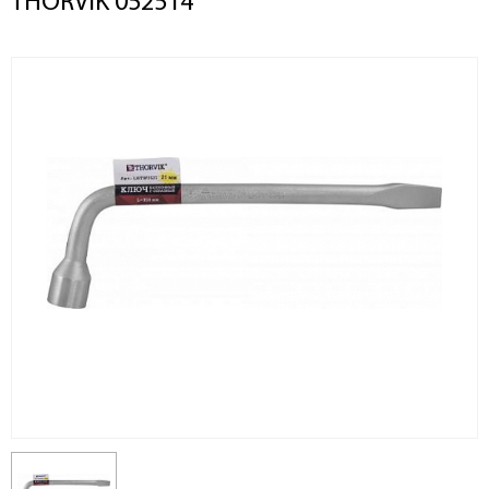
THORVIK 052514