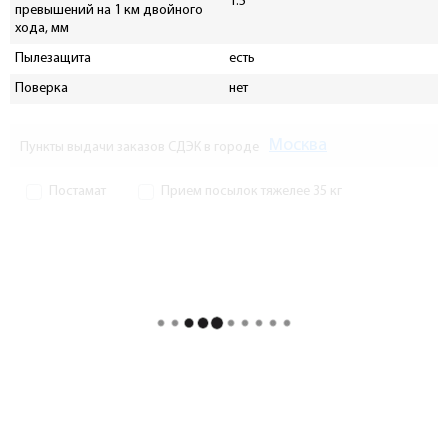
1.5
превышений на 1 км двойного
хода, мм
Пылезащита
есть
Поверка
нет
Москва
Пункты выдачи заказов СДЭК в городе
Постамат
Прием посылок тяжелее 35 кг