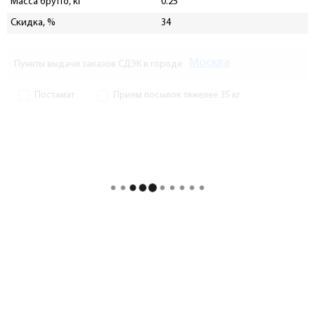
Масса брутто, кг
0.25
Скидка, %
34
Москва
Пункты выдачи заказов СДЭК в городе
Постамат
Прием посылок тяжелее 35 кг