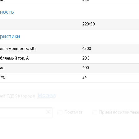
ность
220/50
еристики
вая мощность, кВт
4500
бляемый ток, A
20.5
час
400
 ºС
34
Москва
зов СДЭК в городе
Постамат
Прием посылок тяжел