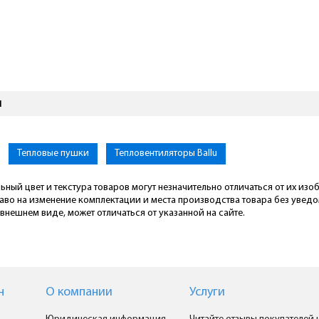
ы
Тепловые пушки
Тепловентиляторы Ballu
ьный цвет и текстура товаров могут незначительно отличаться от их из
раво на изменение комплектации и места производства товара без увед
внешнем виде, может отличаться от указанной на сайте.
н
О компании
Услуги