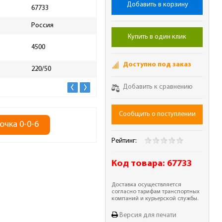
Добавить в корзину
67733
Поток воздуха, м3/час
400
Россия
t на входе и выходе, ºС
34
Купить в один клик
4500
Высота упаковки, мм
230
Доступно под заказ
220/50
Длина упаковки, мм
410
Добавить к сравнению
Сообщить о поступлении
очка 0-0-6
Рейтинг:
Код товара:
67733
Доставка осуществляется
согласно тарифам транспортных
компаний и курьерской службы.
Версия для печати