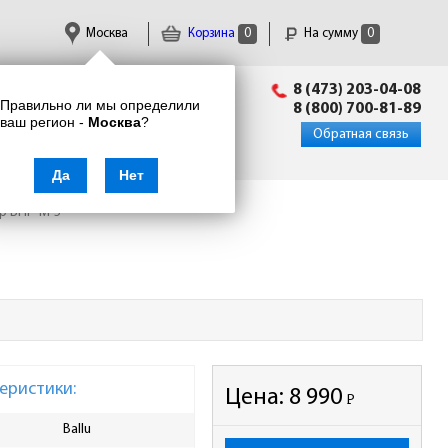
Москва
Корзина
0
На сумму
0
Пн-Пт: 09:00 - 18:00
8 (473) 203-04-08
Правильно ли мы определили
info@enkor24.ru
8 (800) 700-81-89
ваш регион -
Москва
?
Вход
|
Регистрация
Обратная связь
Да
Нет
р BHP-M-5
еристики:
Цена:
8 990
Р
-
Ballu
Номинальный потребляемый
20.5
ток, A