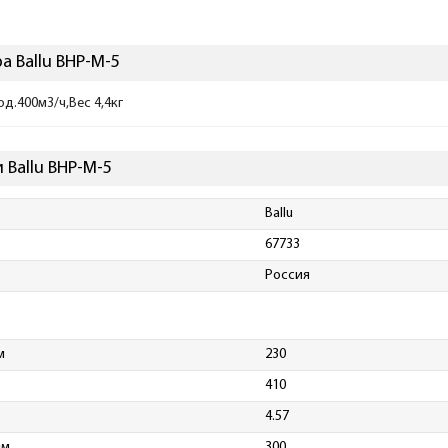
а Ballu BHP-M-5
д.400м3/ч,Вес 4,4кг
 Ballu BHP-M-5
Ballu
67733
Россия
м
230
410
4.57
мм
300