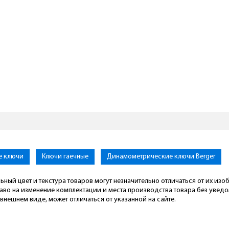
е ключи
Ключи гаечные
Динамометрические ключи Berger
ьный цвет и текстура товаров могут незначительно отличаться от их из
раво на изменение комплектации и места производства товара без увед
внешнем виде, может отличаться от указанной на сайте.