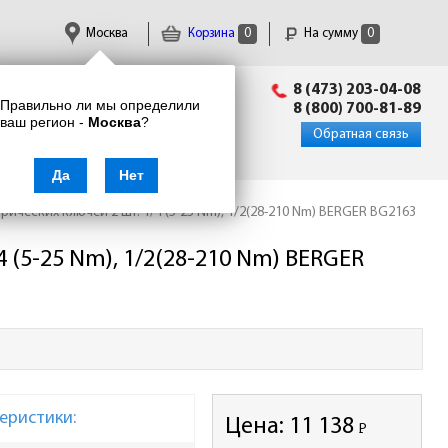
Москва
Корзина
0
На сумму
0
Пн-Пт: 09:00 - 18:00
8 (473) 203-04-08
Правильно ли мы определили
info@enkor24.ru
8 (800) 700-81-89
ваш регион -
Москва
?
Вход
|
Регистрация
Обратная связь
Да
Нет
ических ключей 2 шт: 1/4 (5-25 Nm), 1/2(28-210 Nm) BERGER BG2163
(5-25 Nm), 1/2(28-210 Nm) BERGER
еристики:
Цена:
11 138
Р
-