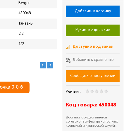
Berger
Тип
Пре
Добавить в корзину
450048
Трещотка
Нет
Тайвань
Материал
CrV
Купить в один клик
2.2
Максимальный крутящий
210
момент, Нм
1/2
Доступно под заказ
Минимальный крутящий
28
момент , Нм
Добавить к сравнению
Сообщить о поступлении
очка 0-0-6
Рейтинг:
Код товара:
450048
Доставка осуществляется
согласно тарифам транспортных
компаний и курьерской службы.