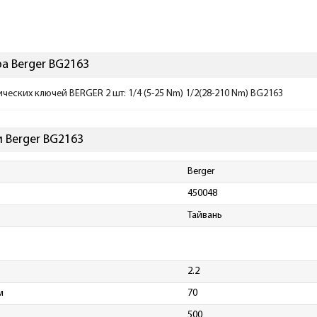
а Berger BG2163
еских ключей BERGER 2 шт: 1/4 (5-25 Nm) 1/2(28-210 Nm) BG2163
 Berger BG2163
Berger
450048
Тайвань
2.2
м
70
500