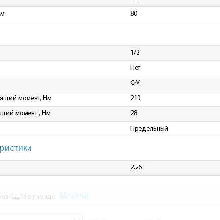
мм
80
1/2
Нет
CrV
ящий момент, Нм
210
щий момент , Нм
28
Предельный
еристики
2.26
Москва
зов СДЭК в городе