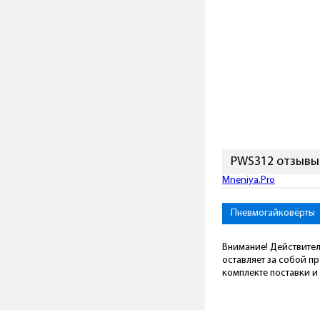
PWS312 отзывы
Подключиться к Mneni
Пневмогайковёрты
Внимание! Действител
оставляет за собой п
комплекте поставки и 