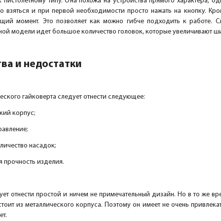
 пистолетному типу. Она похожа на устройства прямого характера, од
о взяться и при первой необходимости просто нажать на кнопку. Кро
ящий момент. Это позволяет как можно гибче подходить к работе. 
нной модели идет большое количество головок, которые увеличивают ш
ва и недостатки
еского гайковерта следует отнести следующее:
кий корпус;
равление;
личество насадок;
 прочность изделия.
ует отнести простой и ничем не примечательный дизайн. Но в то же в
стоит из металлического корпуса. Поэтому он имеет не очень привлека
ет.