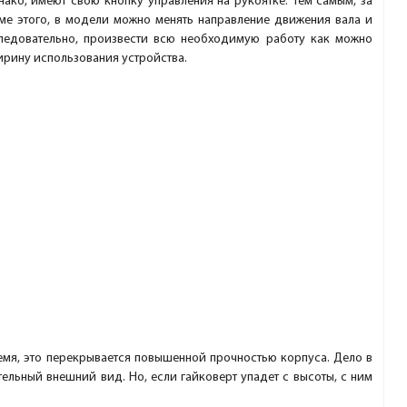
нако, имеют свою кнопку управления на рукоятке. Тем самым, за
ме этого, в модели можно менять направление движения вала и
Следовательно, произвести всю необходимую работу как можно
ирину использования устройства.
ремя, это перекрывается повышенной прочностью корпуса. Дело в
тельный внешний вид. Но, если гайковерт упадет с высоты, с ним