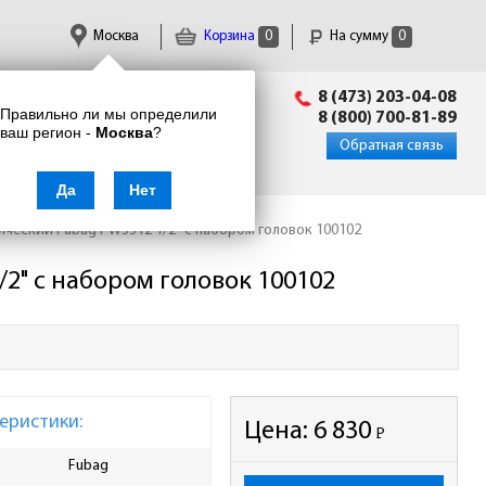
Москва
Корзина
0
На сумму
0
Пн-Пт: 09:00 - 18:00
8 (473) 203-04-08
Правильно ли мы определили
info@enkor24.ru
8 (800) 700-81-89
ваш регион -
Москва
?
Вход
|
Регистрация
Обратная связь
Да
Нет
ический Fubag PWS312 1/2" с набором головок 100102
2" с набором головок 100102
еристики:
Цена:
6 830
Р
-
Fubag
Номинальное рабочее
6.3
давление, атм