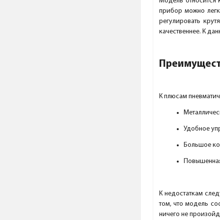
Модель относится к
прибор можно легк
регулировать крут
качественнее. К да
Преимущест
К плюсам пневматич
Металличес
Удобное уп
Большое ко
Повышенная
К недостаткам след
том, что модель со
ничего не произойд