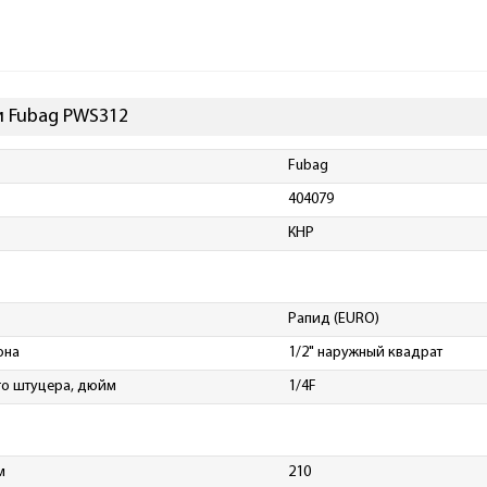
и Fubag PWS312
Fubag
404079
КНР
Рапид (EURO)
она
1/2" наружный квадрат
о штуцера, дюйм
1/4F
м
210