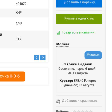
Добавить в корзину
404079
Расход воздуха при
158
КНР
номинальном давлении, л/мин
Купить в один клик
1/2"
1/4F
Тип и стандарт патрона
квад
Товар есть в наличии
ий
Упаковка
Кей
312
Частота вращения шпинделя,
Москва
7000
об/мин
Условия
В точке выдачи:
бесплатно, через 6 дней -
Чт, 13 августа
очка 0-0-6
Курьер:
878.40
Р
, через
-
6 дней - Чт, 13 августа
Добавить к сравнению
Рейтинг: