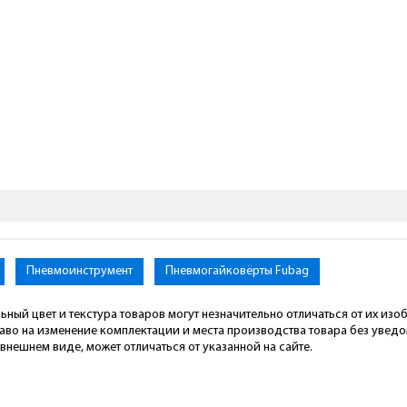
ya.Pro
Пневмоинструмент
Пневмогайковёрты Fubag
ьный цвет и текстура товаров могут незначительно отличаться от их из
раво на изменение комплектации и места производства товара без увед
внешнем виде, может отличаться от указанной на сайте.