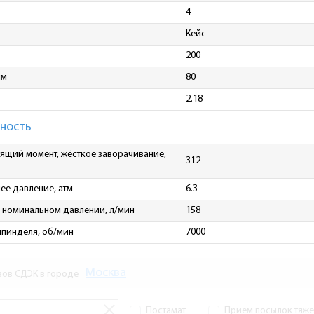
4
Кейс
200
мм
80
2.18
ность
ящий момент, жёсткое заворачивание,
312
ее давление, атм
6.3
 номинальном давлении, л/мин
158
шпинделя, об/мин
7000
Москва
зов СДЭК в городе
Постамат
Прием посылок тяжел