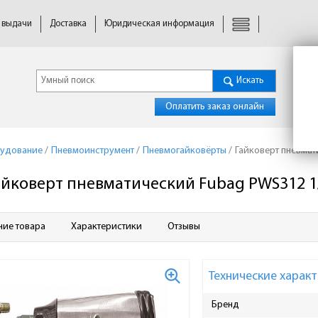
 выдачи
Доставка
Юридическая информация
Искать
Оплатить заказ онлайн
удование
/
Пневмоинструмент
/
Пневмогайковёрты
/
Гайковерт пневмат
айковерт пневматический Fubag PWS312 1/
ние товара
Характеристики
Отзывы
Технические характ
Бренд