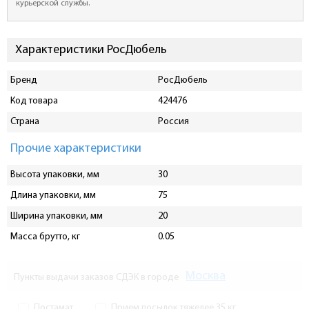
курьерской службы.
Характеристики РосДюбель
Бренд
РосДюбель
Код товара
424476
Страна
Россия
Прочие характеристики
Высота упаковки, мм
30
Длина упаковки, мм
75
Ширина упаковки, мм
20
Масса брутто, кг
0.05
Москва
Пункты выдачи заказов СДЭК в городе
Постамат
Прием посылок тяжелее 35 кг