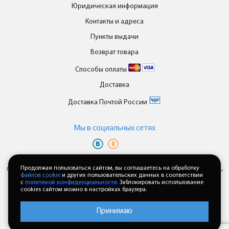
Юридическая информация
Контакты и адреса
Пункты выдачи
Возврат товара
Способы оплаты
Доставка
Доставка Почтой России
Мы в cоциальных сетях
Вы принимаете условия
политики в отношении обработки
персональных данных
Продолжая пользоваться сайтом, вы соглашаетесь на обработку
и
пользовательского соглашения
каждый раз,
файлов cookie
и других пользовательских данных в соответствии
когда оставляете свои данные в любой форме обратной связи на
с
политикой конфиденциальности.
Заблокировать использование
сайте enkor24.ru
cookies сайтом можно в настройках браузера.
Принимаю