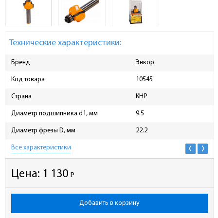
Технические характеристики:
Бренд
Энкор
Код товара
10545
Страна
КНР
Диаметр подшипника d1, мм
9.5
Диаметр фрезы D, мм
22.2
Все характеристики
Цена:
1 130
Р
-
Добавить в корзину