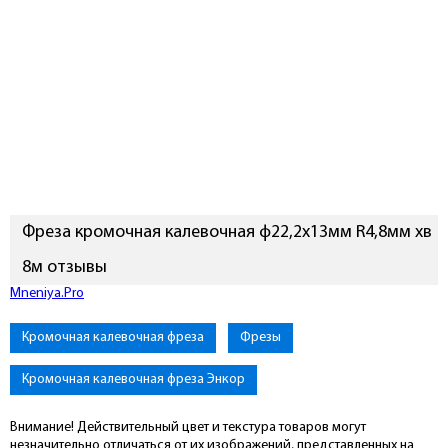
Фреза кромочная калевочная ф22,2х13мм R4,8мм хв
8м отзывы
Mneniya.Pro
Кромочная калевочная фреза
Фрезы
Кромочная калевочная фреза Энкор
Внимание! Действительный цвет и текстура товаров могут
незначительно отличаться от их изображений, представленных на